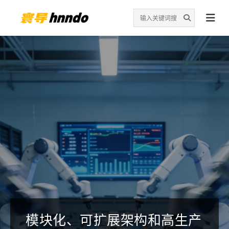
模块化、可扩展架构和高生产