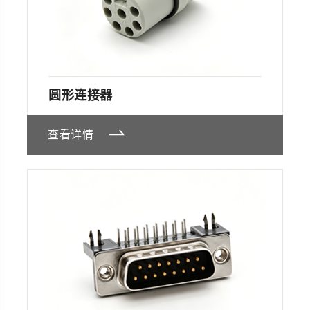
圆形连接器
查看详情